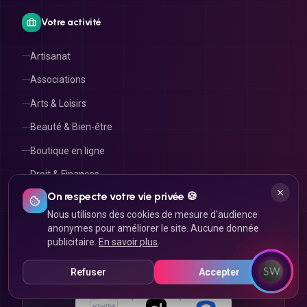
Votre activité
Artisanat
Associations
Arts & Loisirs
Beauté & Bien-être
Boutique en ligne
Droit & Finances
Immobilier
On respecte votre vie privée 🍪
Nous utilisons des cookies de mesure d'audience
anonymes pour améliorer le site. Aucune donnée
publicitaire.
En savoir plus
.
RECONNUS & CERTIFIÉS
Ils nous font confiance
Refuser
Accepter