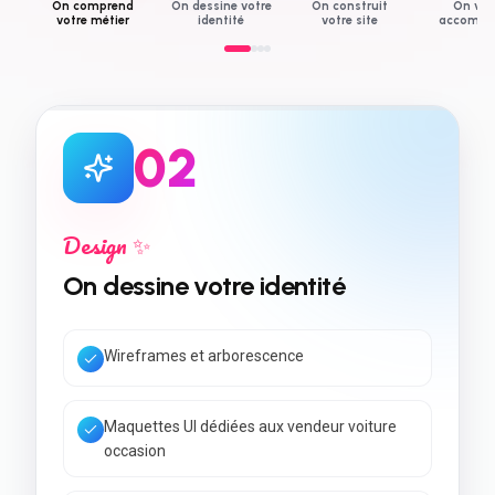
On comprend
On dessine votre
On construit
On vo
votre métier
identité
votre site
accompa
0
3
Développement 💻
On construit votre site
Code rapide & Core Web Vitals
SEO local + données structurées