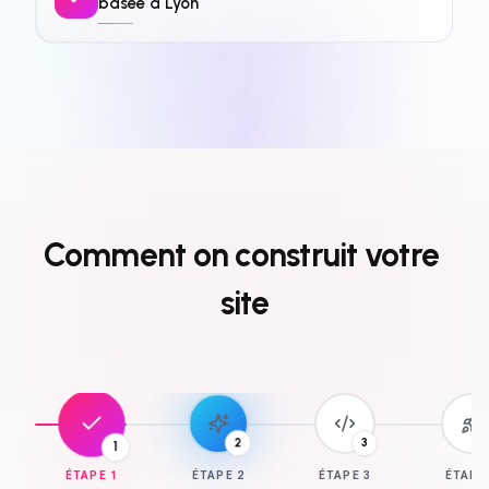
basée à Lyon
Comment
on
construit
votre
site
3
1
2
ÉTAPE
1
ÉTAPE
2
ÉTAPE
3
ÉTAP