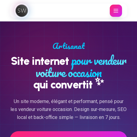
Aller au contenu
Artisanat
pour vendeur
Site internet
voiture occasion
✨
qui convertit
Un site moderne, élégant et performant, pensé pour
les vendeur voiture occasion. Design sur-mesure, SEO
local et back-office simple — livraison en 7 jours.