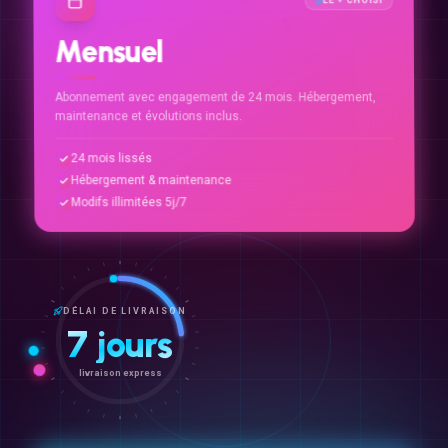
Mensuel
Abonnement avec engagement de 24 mois. Hébergement,
maintenance et évolutions inclus.
24 mois lissés
Hébergement & maintenance
Modifs illimitées 5j/7
DÉLAI DE LIVRAISON
7 jours
livraison express