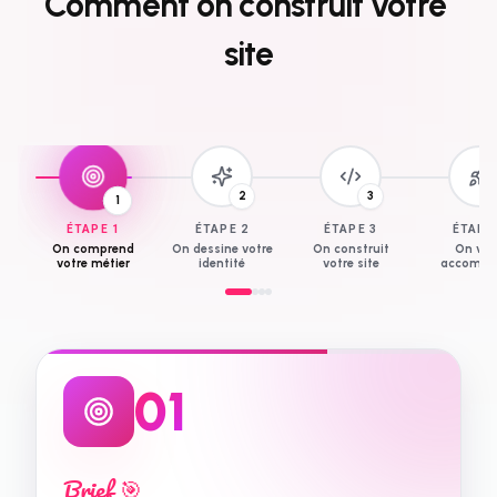
Comment
on
construit
votre
site
3
1
2
ÉTAPE
1
ÉTAPE
2
ÉTAPE
3
ÉTAP
On comprend
On dessine votre
On construit
On vo
votre métier
identité
votre site
accompa
0
2
Design ✨