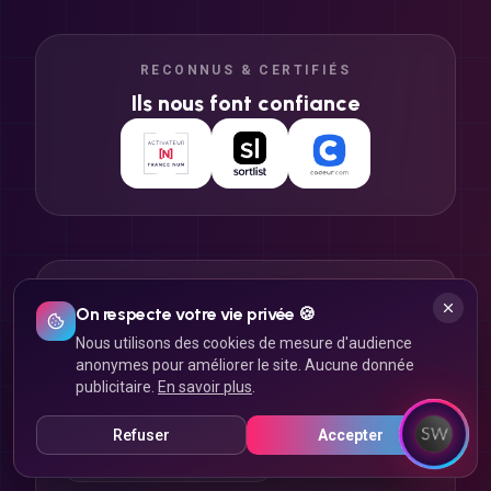
RECONNUS & CERTIFIÉS
Ils nous font confiance
NOS EXPERTISES À LYON
On respecte votre vie privée 🍪
Agence web Lyon
Agence SEO Lyon
Nous utilisons des cookies de mesure d'audience
anonymes pour améliorer le site. Aucune donnée
Agence application mobile Lyon
publicitaire.
En savoir plus
.
Agence e-commerce Lyon
Agence webmarketing Lyon
Refuser
Accepter
Agence réseaux sociaux Lyon