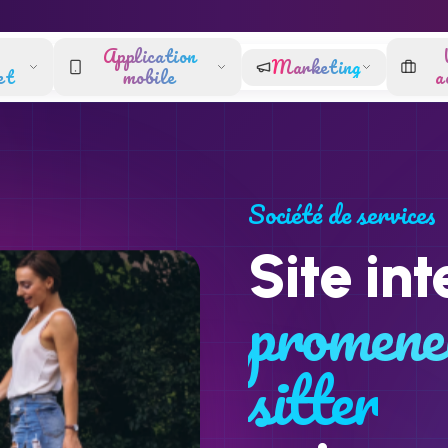
Application
Marketing
et
mobile
a
Société de services
Site int
promeneu
sitter