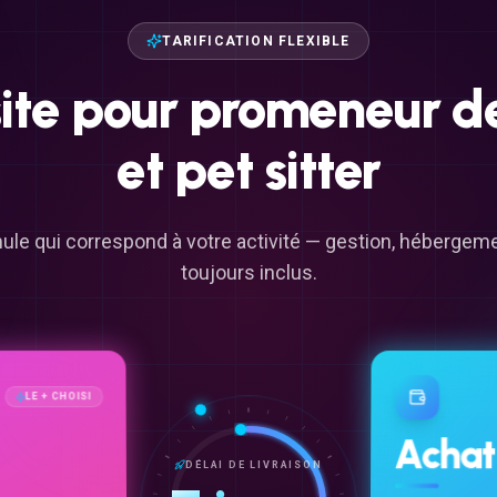
TARIFICATION FLEXIBLE
ite
pour
promeneur
d
et
pet
sitter
ule qui correspond à votre activité — gestion, héberge
toujours inclus.
LE + CHOISI
Achat
DÉLAI DE LIVRAISON