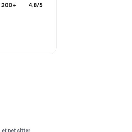
200+
4,8/5
et pet sitter