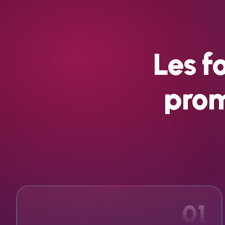
Les
f
pro
01