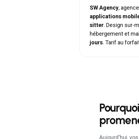
SW Agency
, agence
applications mobil
sitter
. Design sur-
hébergement et mai
jours
. Tarif au for
Pourquoi
promeneu
Aujourd'hui, vo