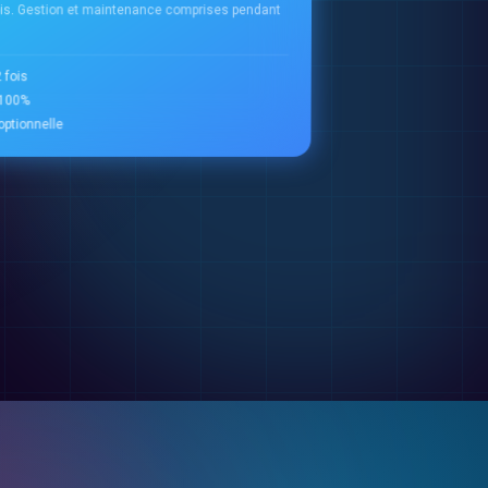
ois. Gestion et maintenance comprises pendant
 fois
à 100%
ptionnelle