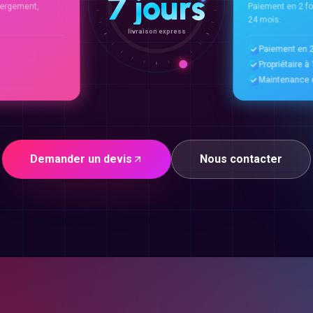
7 jours
ergement,
Paiement en 2 f
24 mois.
livraison express
Paiement en 2
Propriétaire 
Maintenance o
Demander un devis
Nous contacter