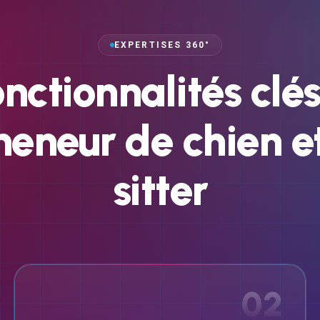
EXPERTISES 360°
onctionnalités
clé
meneur
de
chien
e
sitter
02