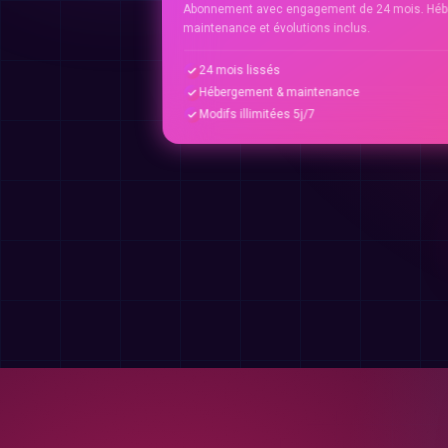
Abonnement avec engagement de 24 mois. Héb
maintenance et évolutions inclus.
24 mois lissés
Hébergement & maintenance
Modifs illimitées 5j/7