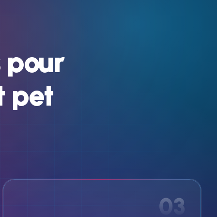
s
pour
t
pet
03