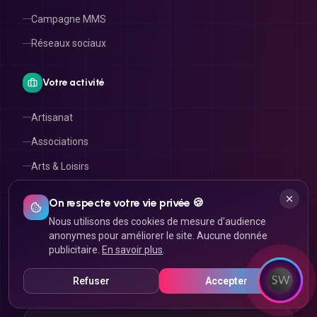
Campagne MMS
Réseaux sociaux
Votre activité
Artisanat
Associations
Arts & Loisirs
Beauté & Bien-être
On respecte votre vie privée 🍪
Boutique en ligne
Nous utilisons des cookies de mesure d'audience
Droit & Finances
anonymes pour améliorer le site. Aucune donnée
publicitaire.
En savoir plus
.
Immobilier
Refuser
Accepter
RECONNUS & CERTIFIÉS