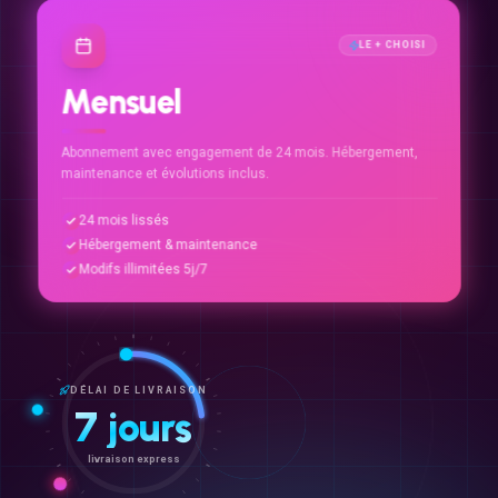
LE + CHOISI
Mensuel
Abonnement avec engagement de 24 mois. Hébergement,
maintenance et évolutions inclus.
24 mois lissés
Hébergement & maintenance
Modifs illimitées 5j/7
DÉLAI DE LIVRAISON
7 jours
livraison express