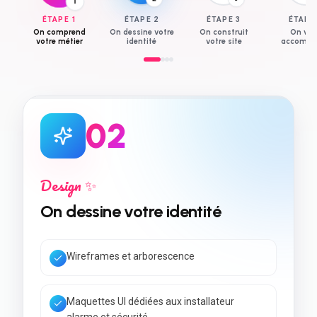
2
ÉTAPE
1
ÉTAPE
2
ÉTAPE
3
ÉTAP
On comprend
On dessine votre
On construit
On vo
votre métier
identité
votre site
accompa
0
3
Développement 💻
On construit votre site
Code rapide & Core Web Vitals
SEO local + données structurées