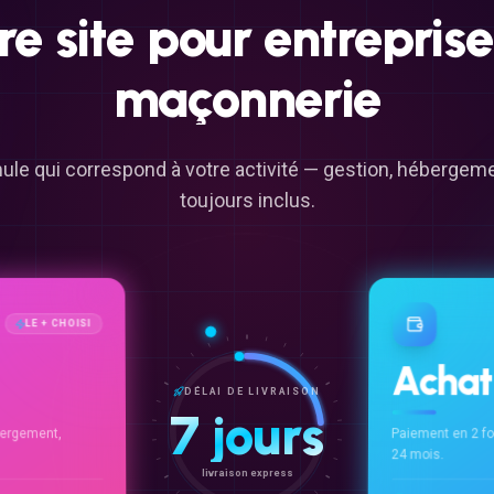
re
site
pour
entreprise
maçonnerie
ule qui correspond à votre activité — gestion, héberge
toujours inclus.
LE + CHOISI
Achat
DÉLAI DE LIVRAISON
7 jours
ergement,
Paiement en 2 f
24 mois.
livraison express