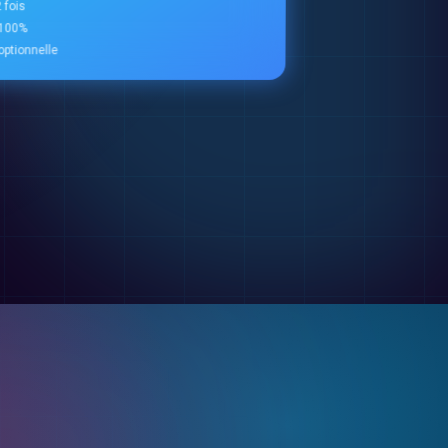
 fois
à 100%
ptionnelle