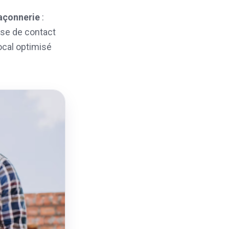
açonnerie
:
rise de contact
ocal optimisé