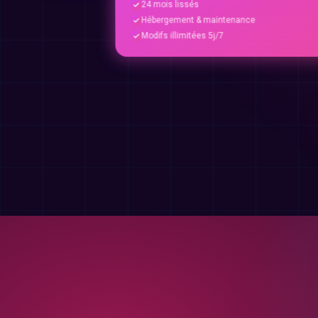
24 mois lissés
Hébergement & maintenance
Modifs illimitées 5j/7