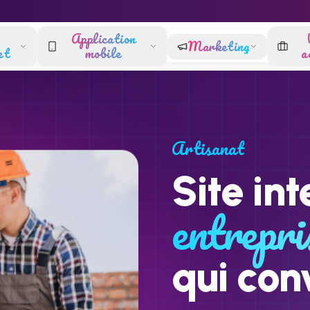
Application
Marketing
et
mobile
a
Artisanat
Site int
entrepri
qui con