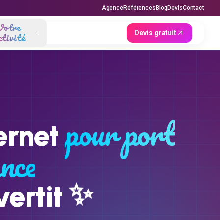
Agence
Références
Blog
Devis
Contact
Votre
Devis gratuit
ctivité
pour port
ernet
ance
✨
vertit