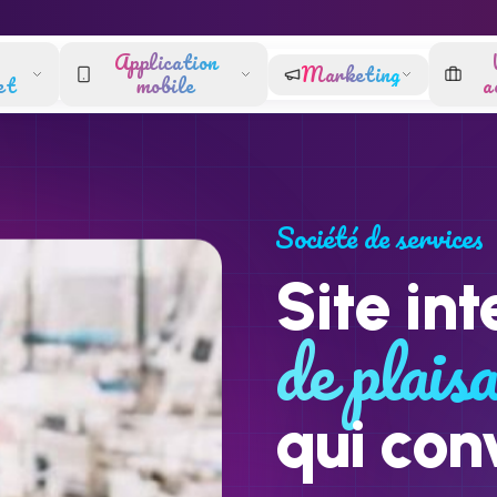
Application
Marketing
et
mobile
a
Société de services
Site int
de plais
qui con