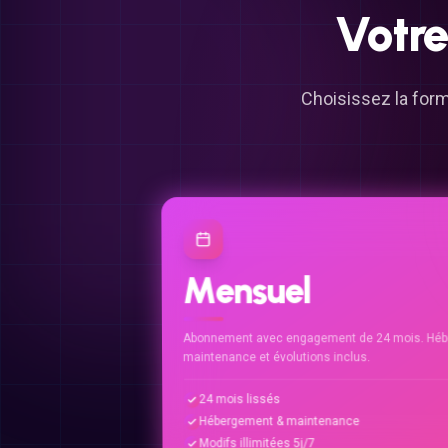
Votr
Choisissez la form
Mensuel
Abonnement avec engagement de 24 mois. Héb
maintenance et évolutions inclus.
24 mois lissés
Hébergement & maintenance
Modifs illimitées 5j/7