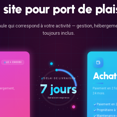
e
site
pour
port
de
pla
ule qui correspond à votre activité — gestion, héberge
toujours inclus.
LE + CHOISI
Achat
DÉLAI DE LIVRAISON
7 jours
ergement,
Paiement en 2 f
24 mois.
livraison express
Paiement en 2
Propriétaire 
Maintenance o