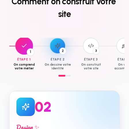
Comment
on
construit
votre
site
3
1
2
ÉTAPE
1
ÉTAPE
2
ÉTAPE
3
ÉTAP
On comprend
On dessine votre
On construit
On vo
votre métier
identité
votre site
accompa
0
3
Développement 💻