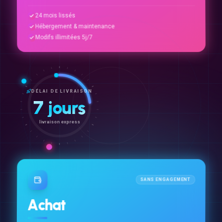
24 mois lissés
Hébergement & maintenance
Modifs illimitées 5j/7
DÉLAI DE LIVRAISON
7 jours
livraison express
SANS ENGAGEMENT
Achat