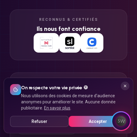
RECONNUS & CERTIFIÉS
Ils nous font confiance
NOS EXPERTISES À LYON
On respecte votre vie privée 🍪
Agence web Lyon
Agence SEO Lyon
Nous utilisons des cookies de mesure d'audience
anonymes pour améliorer le site. Aucune donnée
Agence application mobile Lyon
publicitaire.
En savoir plus
.
Agence e-commerce Lyon
Agence webmarketing Lyon
Refuser
Accepter
Agence réseaux sociaux Lyon