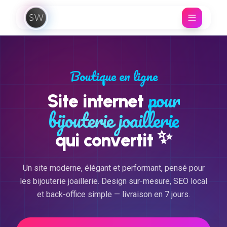
Aller au contenu
Boutique en ligne
pour
Site internet
bijouterie joaillerie
✨
qui convertit
Un site moderne, élégant et performant, pensé pour
les bijouterie joaillerie. Design sur-mesure, SEO local
et back-office simple — livraison en 7 jours.