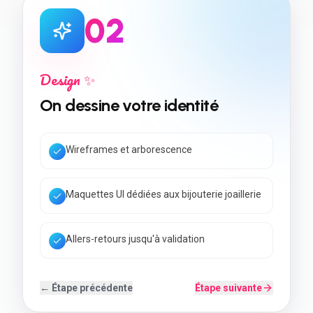
0
3
Développement 💻
On construit votre site
Code rapide & Core Web Vitals
SEO local + données structurées
Back-office simple à utiliser
← Étape précédente
Étape suivante