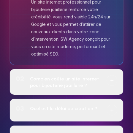
Un site internet professionnel pour
bijouterie joaillerie renforce votre
crédibilité, vous rend visible 24h/24 sur
Google et vous permet d'attirer de
nouveaux clients dans votre zone
d'intervention. SW Agency conçoit pour
vous un site moderne, performant et
optimisé SEO.
02
Combien coûte un site internet
pour bijouterie joaillerie ?
Le tarif dépend de la complexité du projet
(vitrine, e-commerce, réservation, etc.).
03
Quel est le délai de création ?
SW Agency propose un paiement à l'achat
ou un abonnement mensuel sur 24 mois
7 jours pour tous les sites web.
incluant hébergement, maintenance et