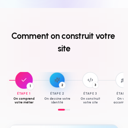
Comment
on
construit
votre
site
3
1
2
ÉTAPE
1
ÉTAPE
2
ÉTAPE
3
ÉTAP
On comprend
On dessine votre
On construit
On vo
votre métier
identité
votre site
accompa