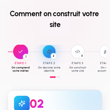
Comment
on
construit
votre
site
3
1
2
ÉTAPE
1
ÉTAPE
2
ÉTAPE
3
ÉTAP
On comprend
On dessine votre
On construit
On vo
votre métier
identité
votre site
accompa
0
3