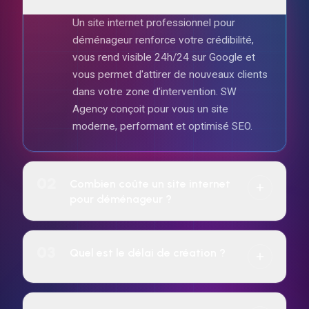
Un site internet professionnel pour
déménageur renforce votre crédibilité,
vous rend visible 24h/24 sur Google et
vous permet d'attirer de nouveaux clients
dans votre zone d'intervention. SW
Agency conçoit pour vous un site
moderne, performant et optimisé SEO.
02
Combien coûte un site internet
pour déménageur ?
Le tarif dépend de la complexité du projet
(vitrine, e-commerce, réservation, etc.).
03
Quel est le délai de création ?
SW Agency propose un paiement à l'achat
ou un abonnement mensuel sur 24 mois
7 jours pour tous les sites web.
incluant hébergement, maintenance et