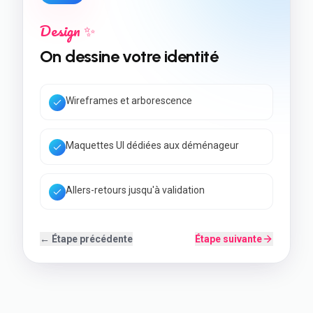
Développement 💻
On construit votre site
Code rapide & Core Web Vitals
SEO local + données structurées
Back-office simple à utiliser
← Étape précédente
Étape suivante