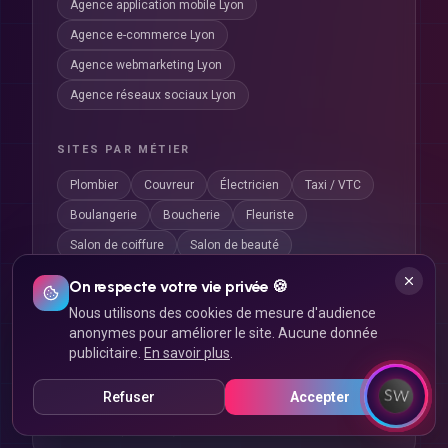
Agence application mobile Lyon
Agence e-commerce Lyon
Agence webmarketing Lyon
Agence réseaux sociaux Lyon
SITES PAR MÉTIER
Plombier
Couvreur
Électricien
Taxi / VTC
Boulangerie
Boucherie
Fleuriste
Salon de coiffure
Salon de beauté
Manucure / Onglerie
Décorateur
Médecin
On respecte votre vie privée 🍪
Dentiste
Ostéopathe
App CSE
Nous utilisons des cookies de mesure d'audience
anonymes pour améliorer le site. Aucune donnée
Click & Collect
publicitaire.
En savoir plus
.
Refuser
Accepter
CRÉATION DE SITE INTERNET PAR
Afficher
VILLE
(
316
villes)