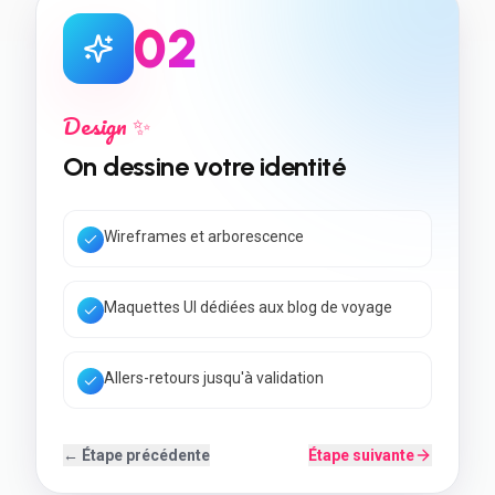
0
3
Développement 💻
On construit votre site
Code rapide & Core Web Vitals
SEO local + données structurées
Back-office simple à utiliser
← Étape précédente
Étape suivante