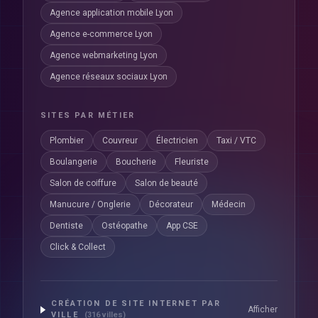
Agence application mobile Lyon
Agence e-commerce Lyon
Agence webmarketing Lyon
Agence réseaux sociaux Lyon
SITES PAR MÉTIER
Plombier
Couvreur
Électricien
Taxi / VTC
Boulangerie
Boucherie
Fleuriste
Salon de coiffure
Salon de beauté
Manucure / Onglerie
Décorateur
Médecin
Dentiste
Ostéopathe
App CSE
Click & Collect
CRÉATION DE SITE INTERNET PAR
Afficher
VILLE
(
316
villes)