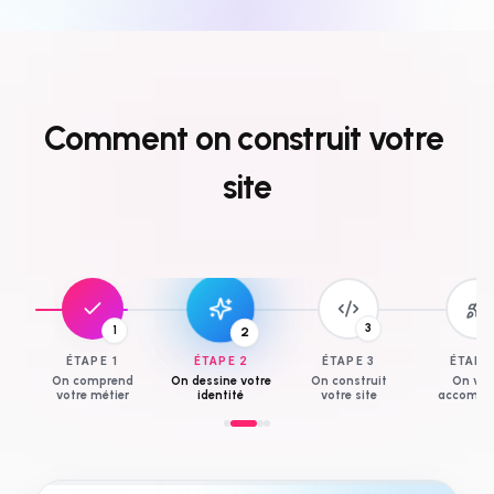
Comment
on
construit
votre
site
3
1
2
ÉTAPE
1
ÉTAPE
2
ÉTAPE
3
ÉTAP
On comprend
On dessine votre
On construit
On vo
votre métier
identité
votre site
accompa