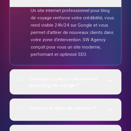
Un site internet professionnel pour blog
de voyage renforce votre crédibilité, vous
rend visible 24h/24 sur Google et vous
permet d'attirer de nouveaux clients dans
votre zone d'intervention. SW Agency
conçoit pour vous un site moderne,
performant et optimisé SEO.
02
Combien coûte un site internet
pour blog de voyage ?
Le tarif dépend de la complexité du projet
(vitrine, e-commerce, réservation, etc.).
03
Quel est le délai de création ?
SW Agency propose un paiement à l'achat
ou un abonnement mensuel sur 24 mois
7 jours pour tous les sites web.
incluant hébergement, maintenance et