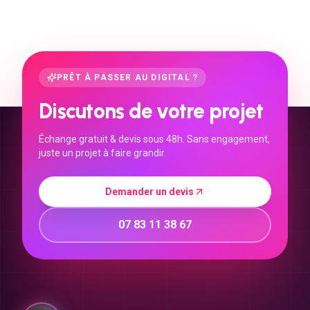
PRÊT À PASSER AU DIGITAL ?
Discutons de votre projet
Échange gratuit & devis sous 48h. Sans engagement,
juste un projet à faire grandir.
Demander un devis
07 83 11 38 67