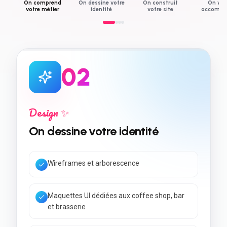
On comprend
On dessine votre
On construit
On vo
votre métier
identité
votre site
accompa
0
2
Design ✨
On dessine votre identité
Wireframes et arborescence
Maquettes UI dédiées aux coffee shop, bar
et brasserie