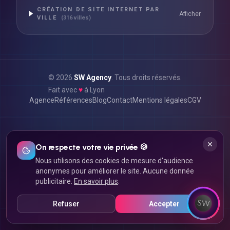
CRÉATION DE SITE INTERNET PAR
Afficher
VILLE
(
316
villes)
©
2026
SW Agency
. Tous droits réservés.
Fait avec
♥
à Lyon
Agence
Références
Blog
Contact
Mentions légales
CGV
SW
On respecte votre vie privée 🍪
Nous utilisons des cookies de mesure d'audience
anonymes pour améliorer le site. Aucune donnée
AGENCY
publicitaire.
En savoir plus
.
Refuser
Accepter