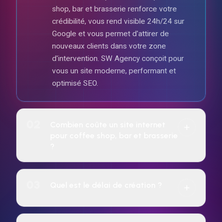
shop, bar et brasserie renforce votre
crédibilité, vous rend visible 24h/24 sur
Google et vous permet d'attirer de
nouveaux clients dans votre zone
d'intervention. SW Agency conçoit pour
vous un site moderne, performant et
optimisé SEO.
02
Combien coûte un site internet
pour coffee shop, bar et brasserie
?
Le tarif dépend de la complexité du projet
(vitrine, e-commerce, réservation, etc.).
03
Quel est le délai de création ?
SW Agency propose un paiement à l'achat
ou un abonnement mensuel sur 24 mois
7 jours pour tous les sites web.
incluant hébergement, maintenance et