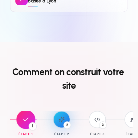
basée à Lyon
Comment
on
construit
votre
site
3
1
2
ÉTAPE
1
ÉTAPE
2
ÉTAPE
3
ÉTAP