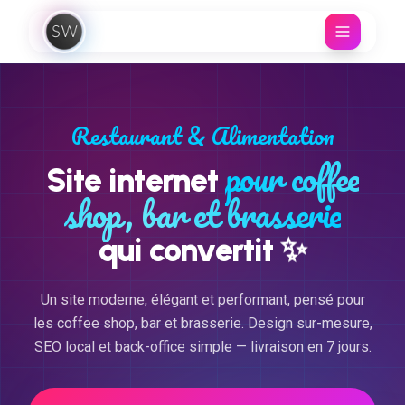
Aller au contenu
Restaurant & Alimentation
pour coffee
Site internet
shop, bar et brasserie
✨
qui convertit
Un site moderne, élégant et performant, pensé pour
les coffee shop, bar et brasserie. Design sur-mesure,
SEO local et back-office simple — livraison en 7 jours.