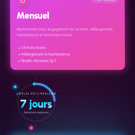
Mensuel
Abonnement avec engagement de 24 mois. Hébergement,
maintenance et évolutions inclus.
24 mois lissés
Hébergement & maintenance
Modifs illimitées 5j/7
DÉLAI DE LIVRAISON
7 jours
livraison express