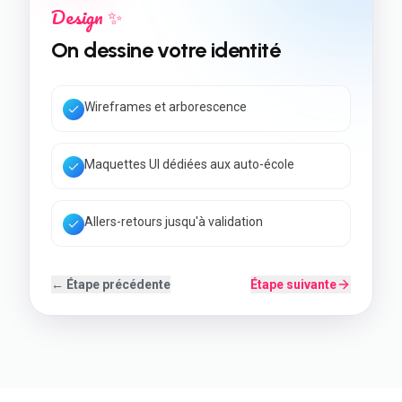
Développement 💻
On construit votre site
Code rapide & Core Web Vitals
SEO local + données structurées
Back-office simple à utiliser
← Étape précédente
Étape suivante