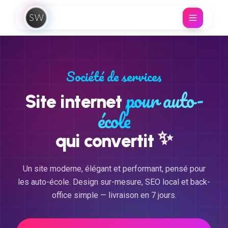
Aller au contenu
Société de services
pour auto-
Site internet
école
✨
qui convertit
Un site moderne, élégant et performant, pensé pour
les auto-école. Design sur-mesure, SEO local et back-
office simple — livraison en 7 jours.