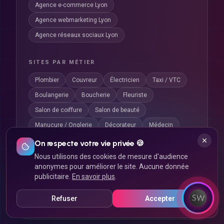
Agence e-commerce Lyon
Agence webmarketing Lyon
Agence réseaux sociaux Lyon
SITES PAR MÉTIER
Plombier
Couvreur
Électricien
Taxi / VTC
Boulangerie
Boucherie
Fleuriste
Salon de coiffure
Salon de beauté
Manucure / Onglerie
Décorateur
Médecin
Dentiste
Ostéopathe
App CSE
On respecte votre vie privée 🍪
Click & Collect
Nous utilisons des cookies de mesure d'audience
anonymes pour améliorer le site. Aucune donnée
publicitaire.
En savoir plus
.
CRÉATION DE SITE INTERNET PAR
Refuser
Accepter
Afficher
VILLE
(
316
villes)