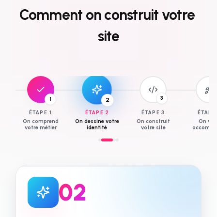
Comment
on
construit
votre
site
3
1
2
ÉTAPE
1
ÉTAPE
2
ÉTAPE
3
ÉTAP
On comprend
On dessine votre
On construit
On vo
votre métier
identité
votre site
accompa
0
3