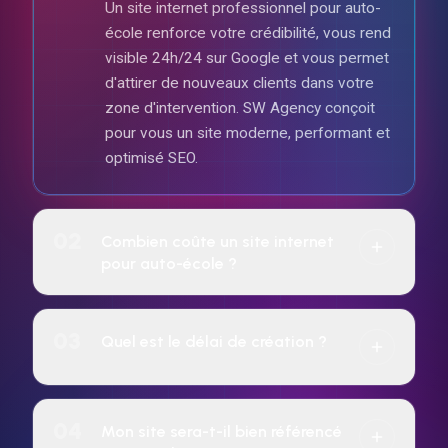
Un site internet professionnel pour auto-
école renforce votre crédibilité, vous rend
visible 24h/24 sur Google et vous permet
d'attirer de nouveaux clients dans votre
zone d'intervention. SW Agency conçoit
pour vous un site moderne, performant et
optimisé SEO.
02
Combien coûte un site internet
pour auto-école ?
Le tarif dépend de la complexité du projet
(vitrine, e-commerce, réservation, etc.).
03
Quel est le délai de création ?
SW Agency propose un paiement à l'achat
ou un abonnement mensuel sur 24 mois
7 jours pour tous les sites web.
incluant hébergement, maintenance et
04
Mon site sera-t-il bien référencé
évolutions. Devis gratuit sous 24 h.