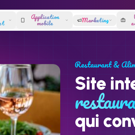
Application
Marketing
et
mobile
a
Restaurant & Alim
Site int
restaur
qui con