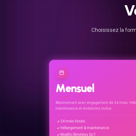
V
Choisissez la form
Mensuel
Abonnement avec engagement de 24 mois. Héb
maintenance et évolutions inclus.
24 mois lissés
Hébergement & maintenance
Modifs illimitées 5j/7