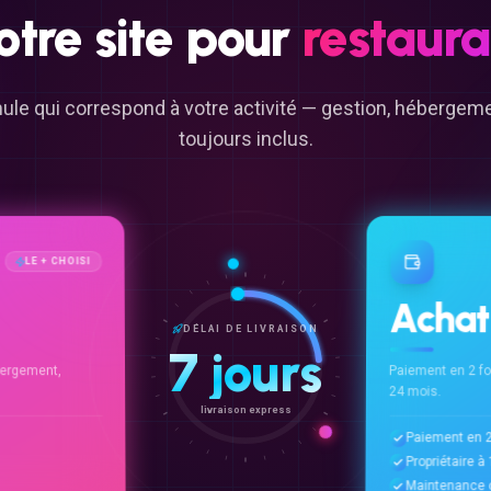
otre
site
pour
restaura
ule qui correspond à votre activité — gestion, héberge
toujours inclus.
LE + CHOISI
Achat
DÉLAI DE LIVRAISON
7 jours
ergement,
Paiement en 2 f
24 mois.
livraison express
Paiement en 2
Propriétaire 
Maintenance o