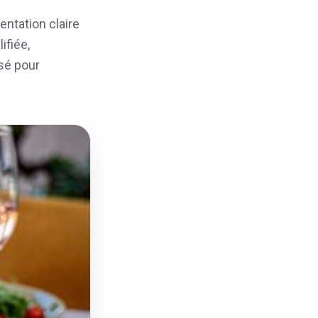
entation claire
ifiée,
sé pour