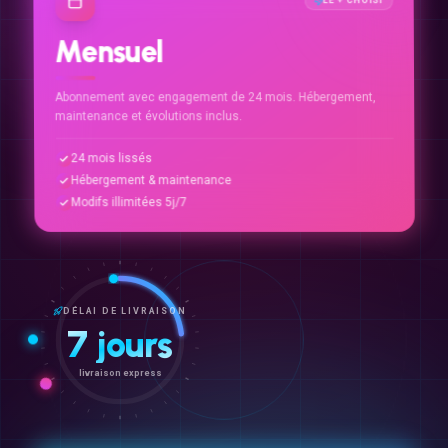
Mensuel
Abonnement avec engagement de 24 mois. Hébergement,
maintenance et évolutions inclus.
24 mois lissés
Hébergement & maintenance
Modifs illimitées 5j/7
DÉLAI DE LIVRAISON
7 jours
livraison express