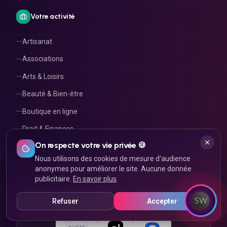
Votre activité
Artisanat
Associations
Arts & Loisirs
Beauté & Bien-être
Boutique en ligne
Droit & Finances
Immobilier
On respecte votre vie privée 🍪
Nous utilisons des cookies de mesure d'audience
anonymes pour améliorer le site. Aucune donnée
publicitaire.
En savoir plus
.
RECONNUS & CERTIFIÉS
Ils nous font confiance
Refuser
Accepter