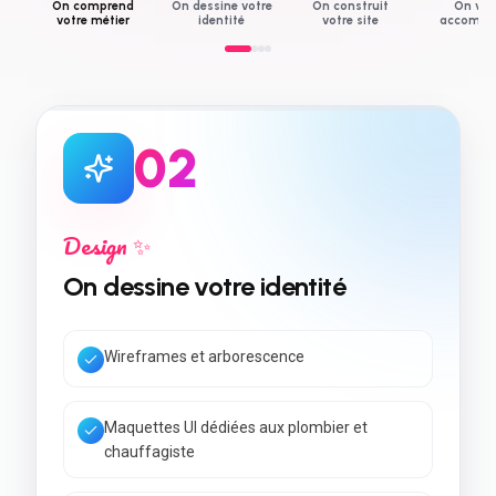
On comprend
On dessine votre
On construit
On vo
votre métier
identité
votre site
accompa
0
3
Développement 💻
On construit votre site
Code rapide & Core Web Vitals
SEO local + données structurées