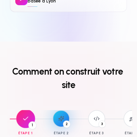
basée à Lyon
Comment
on
construit
votre
site
3
1
2
ÉTAPE
1
ÉTAPE
2
ÉTAPE
3
ÉTAP