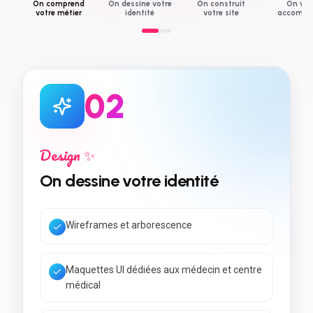
On comprend
On dessine votre
On construit
On vo
votre métier
identité
votre site
accompa
0
3
Développement 💻
On construit votre site
Code rapide & Core Web Vitals
SEO local + données structurées