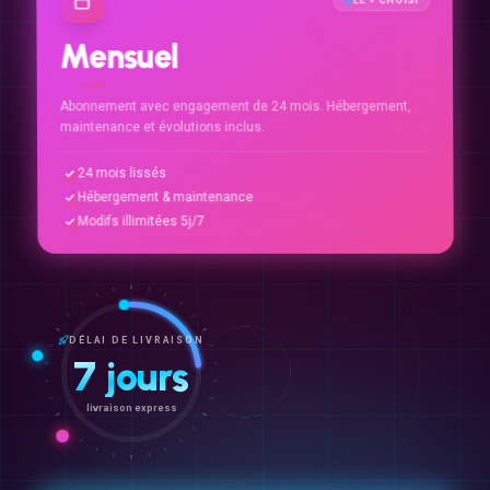
Mensuel
Abonnement avec engagement de 24 mois. Hébergement,
maintenance et évolutions inclus.
24 mois lissés
Hébergement & maintenance
Modifs illimitées 5j/7
DÉLAI DE LIVRAISON
7 jours
livraison express