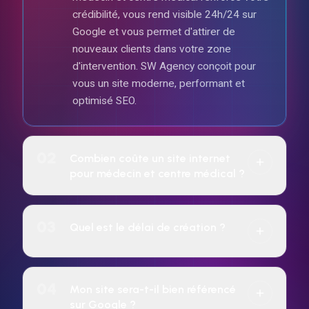
crédibilité, vous rend visible 24h/24 sur
Google et vous permet d'attirer de
nouveaux clients dans votre zone
d'intervention. SW Agency conçoit pour
vous un site moderne, performant et
optimisé SEO.
02
Combien coûte un site internet
pour médecin et centre médical ?
Le tarif dépend de la complexité du projet
(vitrine, e-commerce, réservation, etc.).
03
Quel est le délai de création ?
SW Agency propose un paiement à l'achat
ou un abonnement mensuel sur 24 mois
7 jours pour tous les sites web.
incluant hébergement, maintenance et
04
Mon site sera-t-il bien référencé
évolutions. Devis gratuit sous 24 h.
sur Google ?