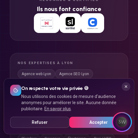
Ils nous font confiance
NOS EXPERTISES À LYON
Agence web Lyon
Agence SEO Lyon
Agence application mobile Lyon
Agence e-commerce Lyon
On respecte votre vie privée 🍪
Nous utilisons des cookies de mesure d'audience
Agence webmarketing Lyon
anonymes pour améliorer le site. Aucune donnée
Agence réseaux sociaux Lyon
publicitaire.
En savoir plus
.
Refuser
Accepter
SITES PAR MÉTIER
Plombier
Couvreur
Électricien
Taxi / VTC