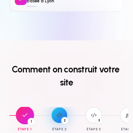
basée à Lyon
Comment
on
construit
votre
site
3
1
2
ÉTAPE
1
ÉTAPE
2
ÉTAPE
3
ÉTAP