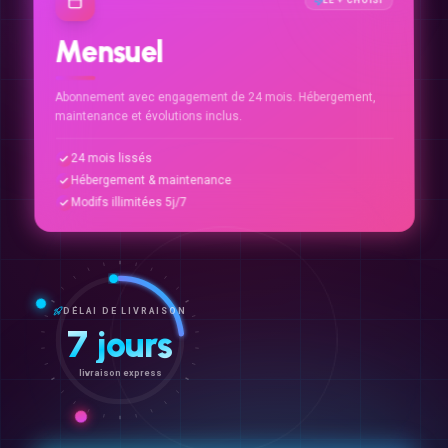
Mensuel
Abonnement avec engagement de 24 mois. Hébergement,
maintenance et évolutions inclus.
24 mois lissés
Hébergement & maintenance
Modifs illimitées 5j/7
DÉLAI DE LIVRAISON
7 jours
livraison express