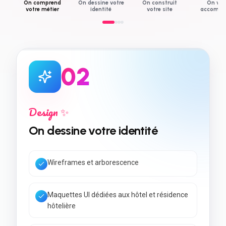
On comprend
On dessine votre
On construit
On vo
votre métier
identité
votre site
accompa
0
3
Développement 💻
On construit votre site
Code rapide & Core Web Vitals
SEO local + données structurées