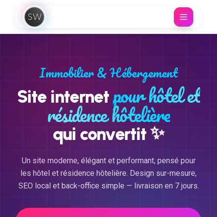
Aller au contenu
Immobilier & Hébergement
pour hôtel et
Site internet
résidence hôtelière
✨
qui convertit
Un site moderne, élégant et performant, pensé pour
les hôtel et résidence hôtelière. Design sur-mesure,
SEO local et back-office simple — livraison en 7 jours.