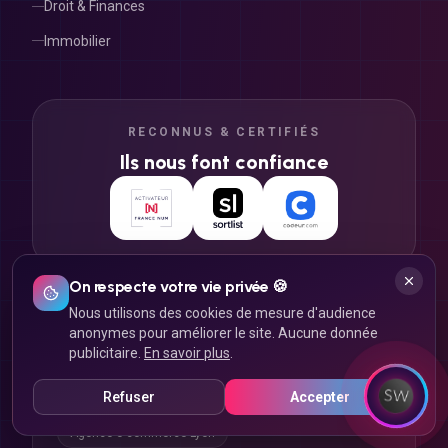
Droit & Finances
Immobilier
RECONNUS & CERTIFIÉS
Ils nous font confiance
On respecte votre vie privée 🍪
Nous utilisons des cookies de mesure d'audience
anonymes pour améliorer le site. Aucune donnée
NOS EXPERTISES À LYON
publicitaire.
En savoir plus
.
Agence web Lyon
Agence SEO Lyon
Refuser
Accepter
Agence application mobile Lyon
Agence e-commerce Lyon