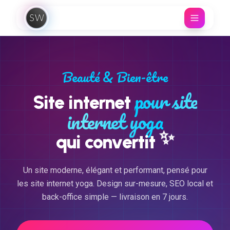
Aller au contenu
Beauté & Bien-être
pour site
Site internet
internet yoga
✨
qui convertit
Un site moderne, élégant et performant, pensé pour
les site internet yoga. Design sur-mesure, SEO local et
back-office simple — livraison en 7 jours.