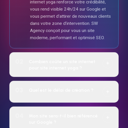
internet yoga renforce votre crédibilité,
vous rend visible 24h/24 sur Google et
vous permet d'attirer de nouveaux clients
dans votre zone d'intervention. SW
Agency conçoit pour vous un site
moderne, performant et optimisé SEO.
02
Combien coûte un site internet
pour site internet yoga ?
Le tarif dépend de la complexité du projet
(vitrine, e-commerce, réservation, etc.).
03
Quel est le délai de création ?
SW Agency propose un paiement à l'achat
ou un abonnement mensuel sur 24 mois
7 jours pour tous les sites web.
incluant hébergement, maintenance et
04
Mon site sera-t-il bien référencé
évolutions. Devis gratuit sous 24 h.
sur Google ?