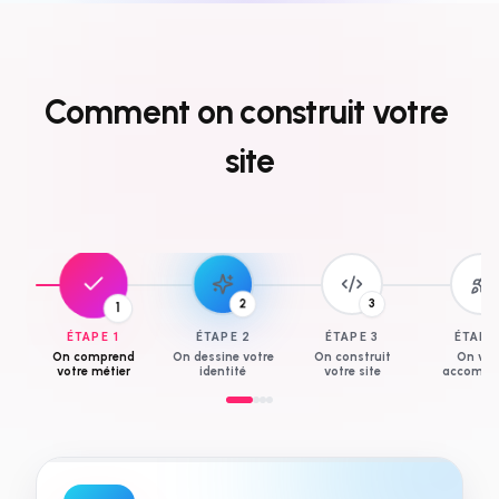
Comment
on
construit
votre
site
3
1
2
ÉTAPE
1
ÉTAPE
2
ÉTAPE
3
ÉTAP
On comprend
On dessine votre
On construit
On vo
votre métier
identité
votre site
accompa