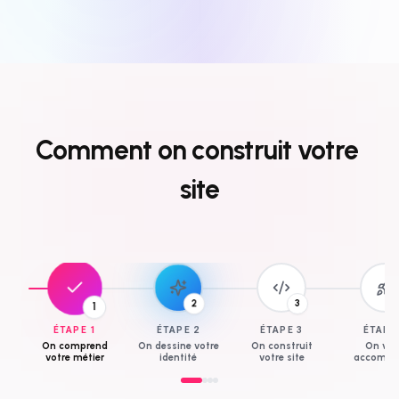
Comment
on
construit
votre
site
3
1
2
ÉTAPE
1
ÉTAPE
2
ÉTAPE
3
ÉTAP
On comprend
On dessine votre
On construit
On vo
votre métier
identité
votre site
accompa