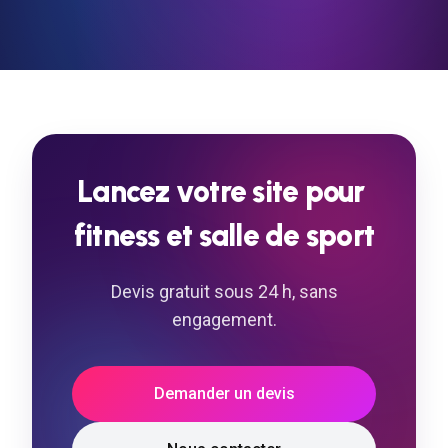
Generative Engine Optimization).
d'ajouter, modifier ou supprimer vos
contenus (textes, images, actualités) sans
aucune connaissance technique.
Lancez
votre
site
pour
fitness
et
salle
de
sport
Devis gratuit sous 24 h, sans
engagement.
Demander un devis