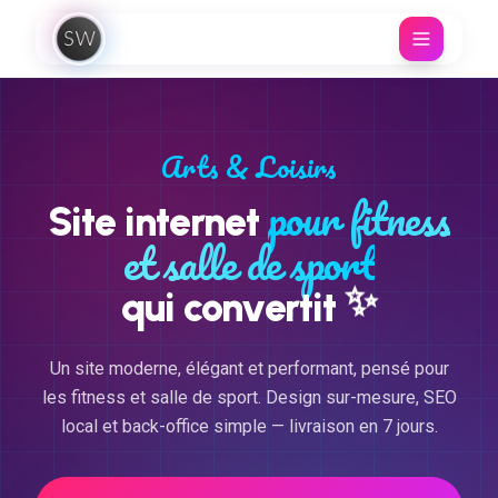
Aller au contenu
Arts & Loisirs
pour fitness
Site internet
et salle de sport
✨
qui convertit
Un site moderne, élégant et performant, pensé pour
les fitness et salle de sport. Design sur-mesure, SEO
local et back-office simple — livraison en 7 jours.