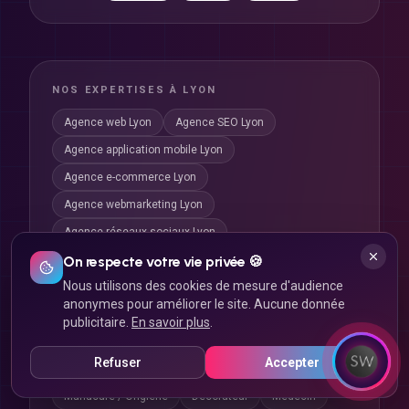
NOS EXPERTISES À LYON
Agence web Lyon
Agence SEO Lyon
Agence application mobile Lyon
Agence e-commerce Lyon
Agence webmarketing Lyon
Agence réseaux sociaux Lyon
On respecte votre vie privée 🍪
SITES PAR MÉTIER
Nous utilisons des cookies de mesure d'audience
anonymes pour améliorer le site. Aucune donnée
Plombier
Couvreur
Électricien
Taxi / VTC
publicitaire.
En savoir plus
.
Boulangerie
Boucherie
Fleuriste
Refuser
Accepter
Salon de coiffure
Salon de beauté
Manucure / Onglerie
Décorateur
Médecin