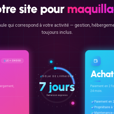
tre
site
pour
maquill
ule qui correspond à votre activité — gestion, héberge
toujours inclus.
LE + CHOISI
Achat
DÉLAI DE LIVRAISON
7 jours
ergement,
Paiement en 2 f
24 mois.
livraison express
Paiement en 2
Propriétaire 
Maintenance o