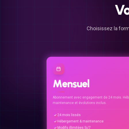
Vo
Choisissez la form
Mensuel
Abonnement avec engagement de 24 mois. Héb
maintenance et évolutions inclus.
24 mois lissés
Hébergement & maintenance
Modifs illimitées 5j/7