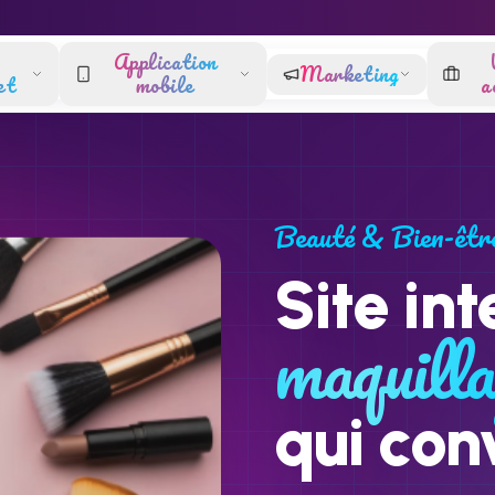
Application
Marketing
et
mobile
a
Beauté & Bien-êtr
Site int
maquilla
qui con