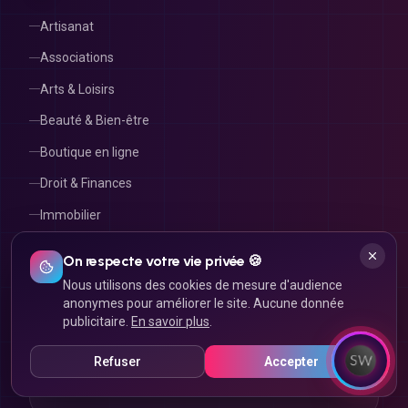
Artisanat
Associations
Arts & Loisirs
Beauté & Bien-être
Boutique en ligne
Droit & Finances
Immobilier
On respecte votre vie privée 🍪
Nous utilisons des cookies de mesure d'audience
RECONNUS & CERTIFIÉS
anonymes pour améliorer le site. Aucune donnée
Ils nous font confiance
publicitaire.
En savoir plus
.
Refuser
Accepter