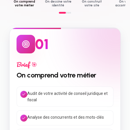
On comprend
On dessine votre
On construit
On vo
votre métier
identité
votre site
accompa
0
2
Design ✨
On dessine votre identité
Wireframes et arborescence
Maquettes UI dédiées aux conseil juridique et
fiscal