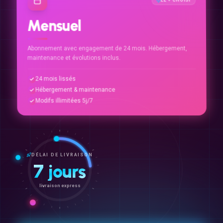
Mensuel
Abonnement avec engagement de 24 mois. Hébergement,
maintenance et évolutions inclus.
24 mois lissés
Hébergement & maintenance
Modifs illimitées 5j/7
DÉLAI DE LIVRAISON
7 jours
livraison express