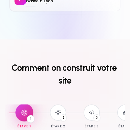
basée à Lyon
Comment
on
construit
votre
site
3
1
2
ÉTAPE
1
ÉTAPE
2
ÉTAPE
3
ÉTAP