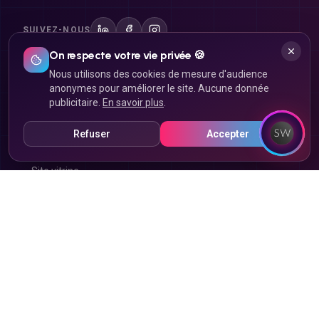
SUIVEZ-NOUS
On respecte votre vie privée 🍪
Nous utilisons des cookies de mesure d'audience
Site internet
anonymes pour améliorer le site. Aucune donnée
publicitaire.
En savoir plus
.
Création de site internet
Refuser
Accepter
Landing page
Site vitrine
Site e-commerce
Click & Collect
Refonte de site
Marketplace
Application mobile