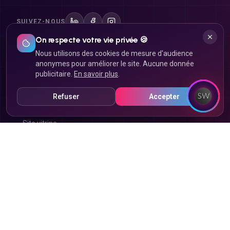
SUIVEZ-NOUS
On respecte votre vie privée 🍪
Nous utilisons des cookies de mesure d'audience
Site internet
anonymes pour améliorer le site. Aucune donnée
publicitaire.
En savoir plus
.
Création de site internet
Refuser
Accepter
Landing page
Site vitrine
Site e-commerce
Click & Collect
Refonte de site
Marketplace
Application mobile