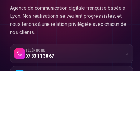
Agence de communication digitale française basée à
Lyon. Nos réalisations se veulent progressistes, et
nous tenons à une relation privilégiée avec chacun de
nos clients.
TÉLÉPHONE
07 83 11 38 67
EMAIL
contact@swagency.fr
ADRESSE
Lyon
,
Auvergne-Rhône-Alpes
SUIVEZ-NOUS