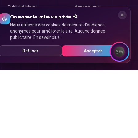
Publicité Meta
Associations
On respecte votre vie privée 🍪
Campagne e-mailing
Arts & Loisirs
Nous utilisons des cookies de mesure d'audience
Campagne SMS
Beauté & Bien-être
anonymes pour améliorer le site. Aucune donnée
publicitaire.
En savoir plus
.
Campagne MMS
Boutique en ligne
Réseaux sociaux
Droit & Finances
Refuser
Accepter
Immobilier