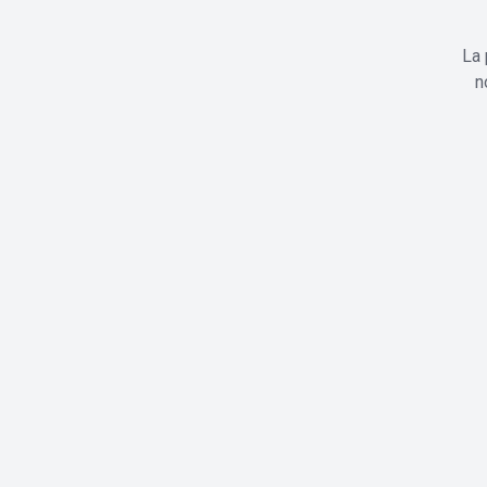
La 
n