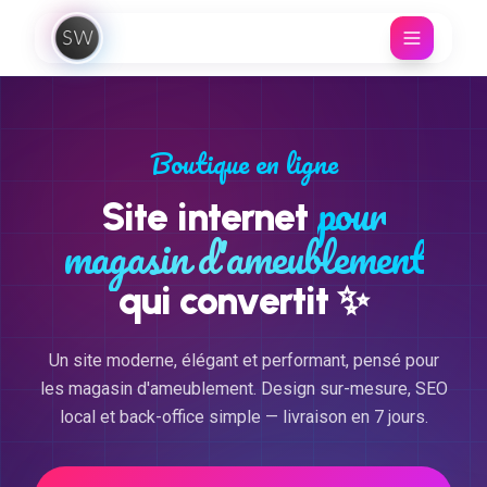
Aller au contenu
Boutique en ligne
pour
Site internet
magasin d'ameublement
✨
qui convertit
Un site moderne, élégant et performant, pensé pour
les magasin d'ameublement. Design sur-mesure, SEO
local et back-office simple — livraison en 7 jours.