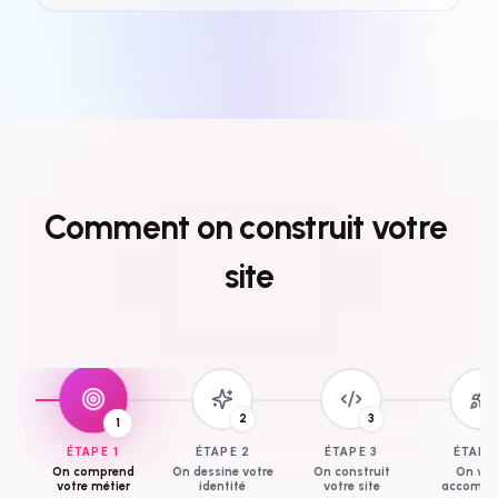
Comment
on
construit
votre
site
3
1
2
ÉTAPE
1
ÉTAPE
2
ÉTAPE
3
ÉTAP
On comprend
On dessine votre
On construit
On vo
votre métier
identité
votre site
accompa