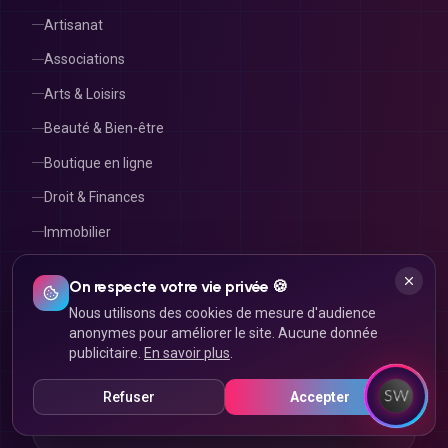
Artisanat
Associations
Arts & Loisirs
Beauté & Bien-être
Boutique en ligne
Droit & Finances
Immobilier
On respecte votre vie privée 🍪
Nous utilisons des cookies de mesure d'audience
RECONNUS & CERTIFIÉS
anonymes pour améliorer le site. Aucune donnée
Ils nous font confiance
publicitaire.
En savoir plus
.
Refuser
Accepter