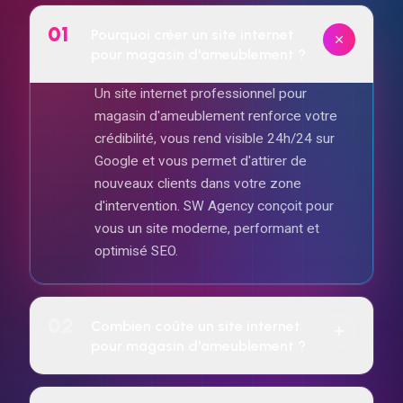
01
Pourquoi créer un site internet
pour magasin d'ameublement ?
Un site internet professionnel pour
magasin d'ameublement renforce votre
crédibilité, vous rend visible 24h/24 sur
Google et vous permet d'attirer de
nouveaux clients dans votre zone
d'intervention. SW Agency conçoit pour
vous un site moderne, performant et
optimisé SEO.
02
Combien coûte un site internet
pour magasin d'ameublement ?
Le tarif dépend de la complexité du projet