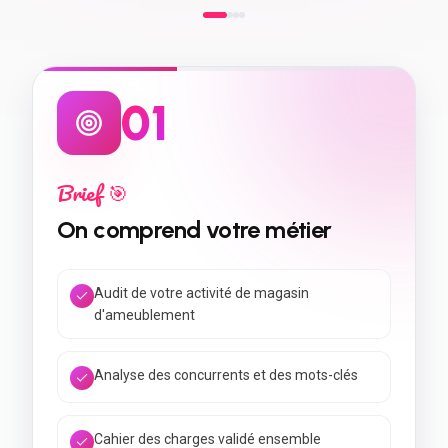
0
2
Design ✨
On dessine votre identité
Wireframes et arborescence
Maquettes UI dédiées aux magasin
d'ameublement
Allers-retours jusqu'à validation