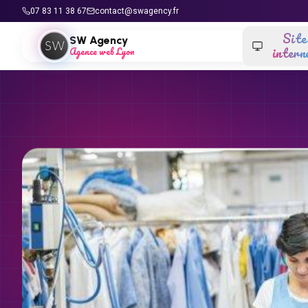
Aller au contenu
07 83 11 38 67
contact@swagency.fr
Site
SW Agency
intern
Agence web Lyon