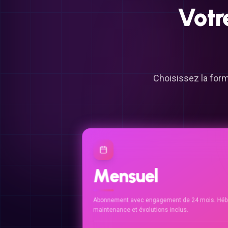
Votr
Choisissez la form
Mensuel
Abonnement avec engagement de 24 mois. Héb
maintenance et évolutions inclus.