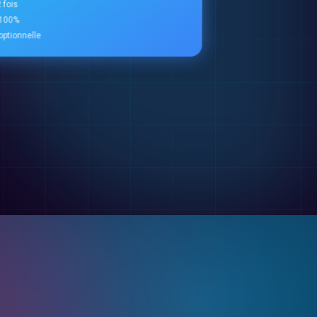
 fois
à 100%
ptionnelle