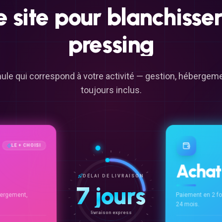
e
site
pour
blanchisser
pressing
ule qui correspond à votre activité — gestion, héberge
toujours inclus.
LE + CHOISI
Achat
DÉLAI DE LIVRAISON
7 jours
ergement,
Paiement en 2 f
24 mois.
livraison express