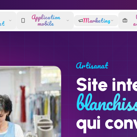
Application
Marketing
et
mobile
a
Artisanat
Site int
blanchis
qui con