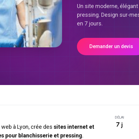
Un site moderne, élégant 
pressing. Design sur-mesu
en 7 jours.
Demander un devis
DÉLAI
7 j
 web à Lyon, crée des
sites internet et
es pour
blanchisserie et pressing
.