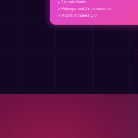
24 mois lissés
Hébergement & maintenance
Modifs illimitées 5j/7