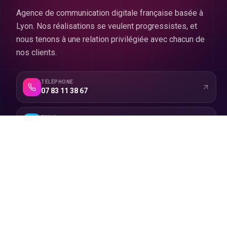
Agence de communication digitale française basée à
Lyon. Nos réalisations se veulent progressistes, et
nous tenons à une relation privilégiée avec chacun de
nos clients.
TÉLÉPHONE
07 83 11 38 67
EMAIL
contact@swagency.fr
ADRESSE
Lyon
,
Auvergne-Rhône-Alpes
SUIVEZ-NOUS