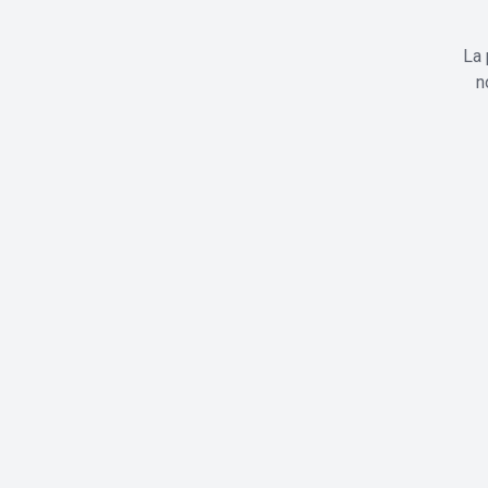
La 
n