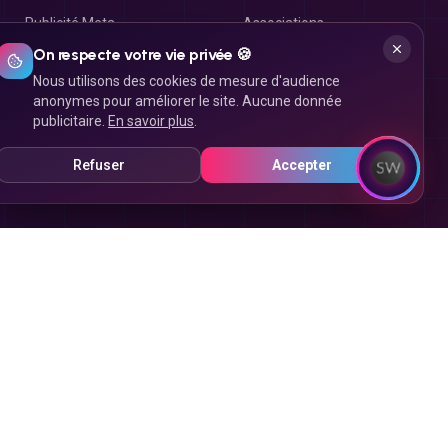
Publicité Meta
Associations
On respecte votre vie privée 🍪
Campagne e-mailing
Arts & Loisirs
Nous utilisons des cookies de mesure d'audience
Campagne SMS
Beauté & Bien-être
anonymes pour améliorer le site. Aucune donnée
publicitaire.
En savoir plus
.
Campagne MMS
Boutique en ligne
Réseaux sociaux
Droit & Finances
Refuser
Accepter
Immobilier