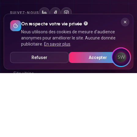
SUIVEZ-NOUS
On respecte votre vie privée 🍪
Nous utilisons des cookies de mesure d'audience
Site internet
anonymes pour améliorer le site. Aucune donnée
publicitaire.
En savoir plus
.
Création de site internet
Refuser
Accepter
Landing page
Site vitrine
Site e-commerce
Click & Collect
Refonte de site
Marketplace
Application mobile