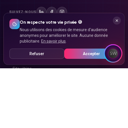
SUIVEZ-NOUS
On respecte votre vie privée 🍪
Nous utilisons des cookies de mesure d'audience
Site internet
anonymes pour améliorer le site. Aucune donnée
publicitaire.
En savoir plus
.
Création de site internet
Refuser
Accepter
Landing page
Site vitrine
Site e-commerce
Click & Collect
Refonte de site
Marketplace
Application mobile