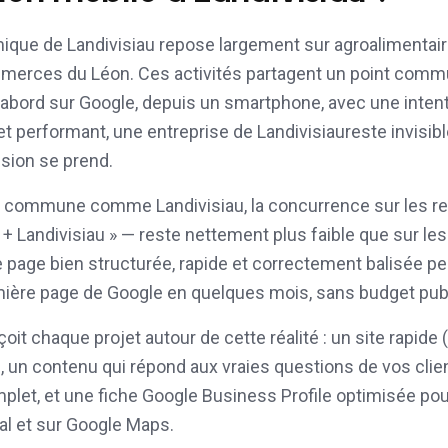
mique de
Landivisiau
repose largement sur
agroalimentaire
ommerces du Léon
. Ces activités partagent un point commu
'abord sur Google, depuis un smartphone, avec une inten
net performant, une entreprise de
Landivisiau
reste invisi
ision se prend.
'une commune comme
Landivisiau
, la concurrence sur les r
r +
Landivisiau
» — reste nettement plus faible que sur le
 page bien structurée, rapide et correctement balisée p
emière page de Google en quelques mois, sans budget publ
t chaque projet autour de cette réalité : un site rapide 
 un contenu qui répond aux vraies questions de vos clien
let, et une fiche Google Business Profile optimisée pou
al et sur Google Maps.