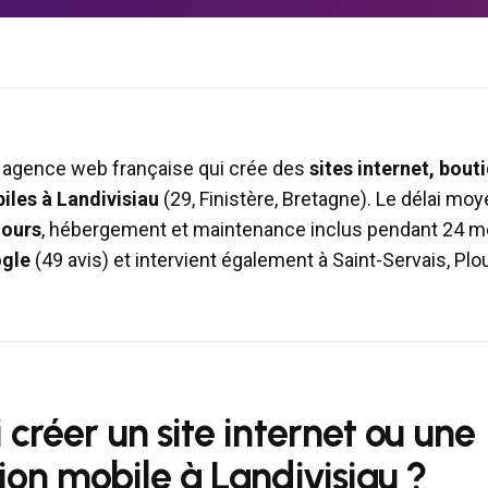
 agence web française qui crée des
sites internet, bo
biles à
Landivisiau
(
29
,
Finistère
,
Bretagne
). Le délai moy
jours
, hébergement et maintenance inclus pendant 24 mo
ogle
(49 avis) et intervient également à
Saint-Servais, Plo
 créer un site internet ou une
tion mobile à
Landivisiau
?