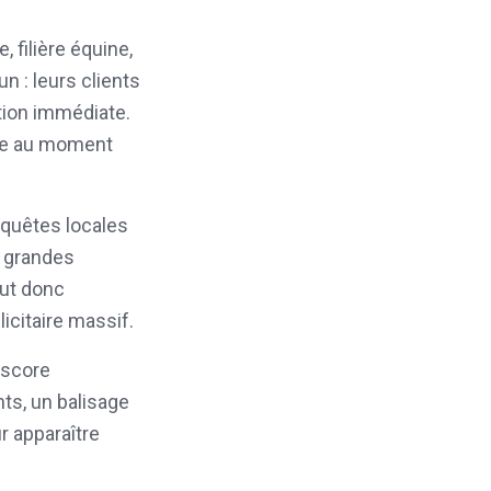
, filière équine,
n : leurs clients
tion immédiate.
ble au moment
equêtes locales
s grandes
eut donc
icitaire massif.
(score
ts, un balisage
r apparaître