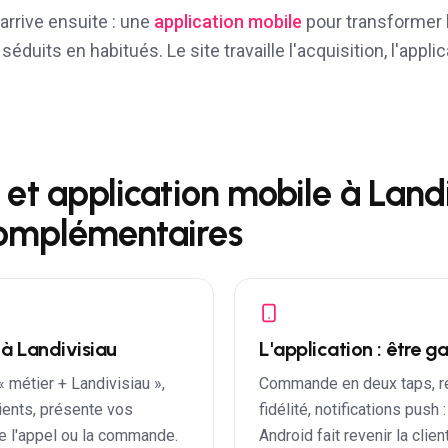
arrive ensuite : une
application mobile
pour transformer 
séduits en habitués. Le site travaille l'acquisition, l'applica
t et application mobile à
Landi
complémentaires
é à
Landivisiau
L'application : être 
 « métier +
Landivisiau
»,
Commande en deux taps, ré
ients, présente vos
fidélité, notifications push :
e l'appel ou la commande.
Android fait revenir la clie