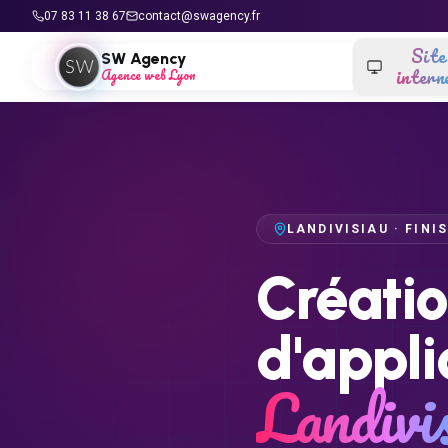
Aller au contenu
07 83 11 38 67
contact@swagency.fr
Site
SW Agency
intern
Agence web Lyon
LANDIVISIAU
·
FINI
Créatio
d'appli
Landivi