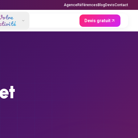
Agence
Références
Blog
Devis
Contact
Votre
Devis gratuit
ctivité
et