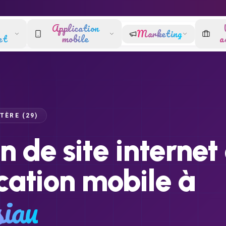
Application
Marketing
et
mobile
a
STÈRE
(
29
)
n de site internet 
cation mobile à
siau