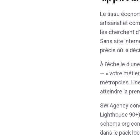
Le tissu écono
artisanat et c
les cherchent d
Sans site inter
précis où la déc
À l'échelle d
— « votre métie
métropoles. Une
atteindre la pr
SW Agency conçoi
Lighthouse 90+),
schema.org comp
dans le pack loc