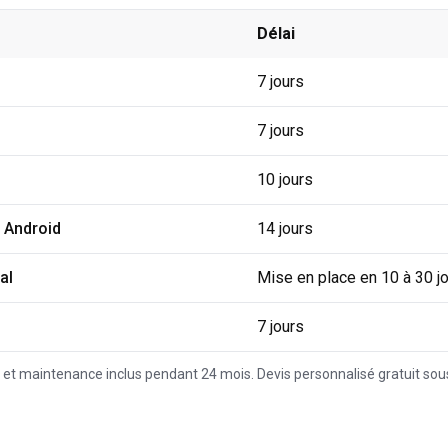
Délai
tifs des prestations SW Agency à
Landivisiau
7 jours
7 jours
10 jours
/ Android
14 jours
al
Mise en place en 10 à 30 j
7 jours
 et maintenance inclus pendant 24 mois. Devis personnalisé gratuit sou