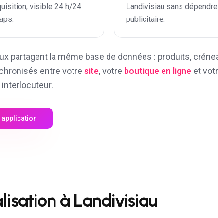
uisition, visible 24 h/24
Landivisiau
sans dépendre 
aps.
publicitaire.
x partagent la même base de données : produits, créneau
nchronisés entre votre
site
, votre
boutique en ligne
et vot
 interlocuteur.
 application
alisation à
Landivisiau