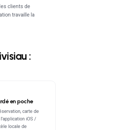
les clients de
tion travaille la
visiau
:
gardé en poche
servation, carte de
 l'application iOS /
ntèle locale de