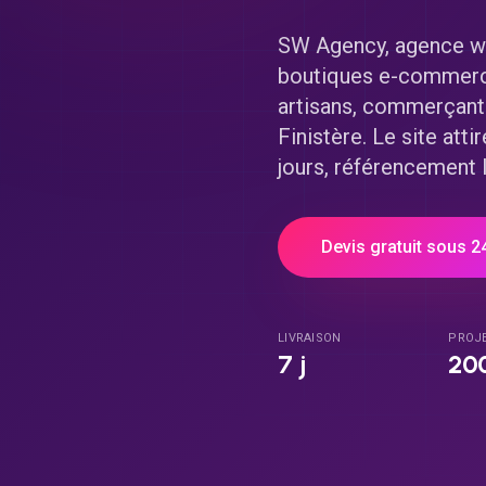
SW Agency, agence web
boutiques e-commerce 
artisans, commerçants
Finistère
. Le site atti
jours, référencement l
Devis gratuit sous 2
LIVRAISON
PROJ
7 j
20