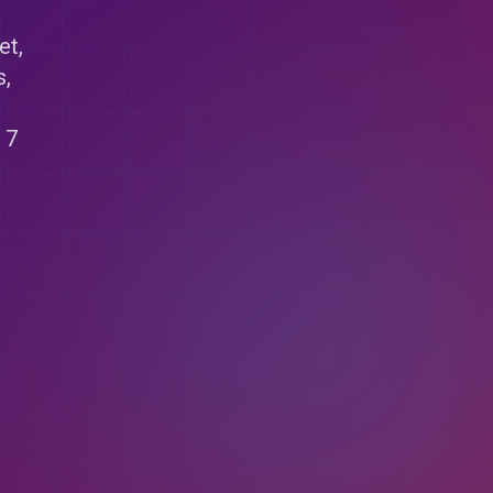
et,
s,
n 7