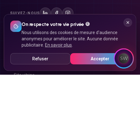
SUIVEZ-NOUS
On respecte votre vie privée 🍪
Nous utilisons des cookies de mesure d'audience
Site internet
anonymes pour améliorer le site. Aucune donnée
publicitaire.
En savoir plus
.
Création de site internet
Refuser
Accepter
Landing page
Site vitrine
Site e-commerce
Click & Collect
Refonte de site
Marketplace
Application mobile