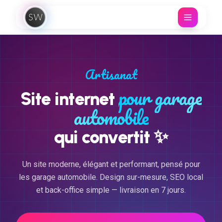
Aller au contenu
Artisanat
pour garage
Site internet
automobile
✨
qui convertit
Un site moderne, élégant et performant, pensé pour
les garage automobile. Design sur-mesure, SEO local
et back-office simple — livraison en 7 jours.