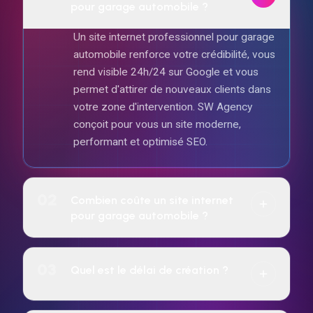
Un site internet professionnel pour garage
automobile renforce votre crédibilité, vous
rend visible 24h/24 sur Google et vous
permet d'attirer de nouveaux clients dans
votre zone d'intervention. SW Agency
conçoit pour vous un site moderne,
performant et optimisé SEO.
02
Combien coûte un site internet
pour garage automobile ?
Le tarif dépend de la complexité du projet
(vitrine, e-commerce, réservation, etc.).
03
Quel est le délai de création ?
SW Agency propose un paiement à l'achat
ou un abonnement mensuel sur 24 mois
7 jours pour tous les sites web.
incluant hébergement, maintenance et