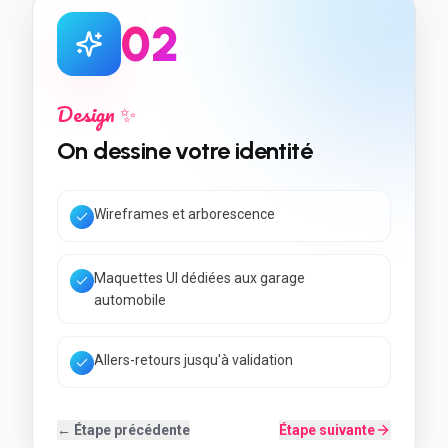
0
3
Développement 💻
On construit votre site
Code rapide & Core Web Vitals
SEO local + données structurées
Back-office simple à utiliser
← Étape précédente
Étape suivante