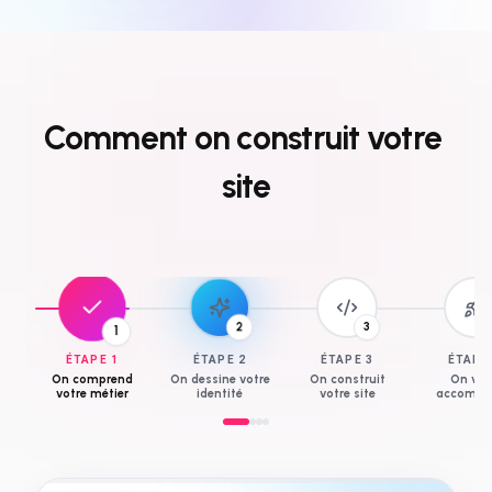
Comment
on
construit
votre
site
3
1
2
ÉTAPE
1
ÉTAPE
2
ÉTAPE
3
ÉTAP
On comprend
On dessine votre
On construit
On vo
votre métier
identité
votre site
accompa